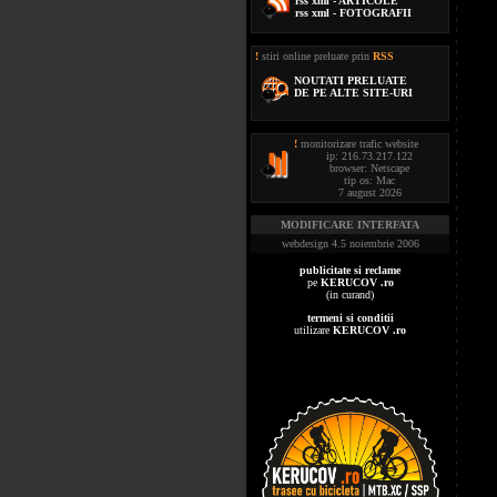
rss xml - ARTICOLE
rss xml - FOTOGRAFII
!
stiri online preluate prin
RSS
NOUTATI PRELUATE
DE PE ALTE SITE-URI
!
monitorizare trafic website
ip: 216.73.217.122
browser: Netscape
tip os: Mac
7 august 2026
MODIFICARE INTERFATA
webdesign 4.5 noiembrie 2006
publicitate si reclame
pe
KERUCOV .ro
(in curand)
termeni si conditii
utilizare
KERUCOV .ro