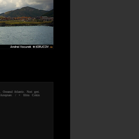
. Oceanul Atlantic. Nori grei.
Asteptare. / + filtru Cokin