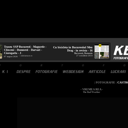
Traseu SSP Bucuresti - Magurele -
Cu bicicleta in Bucurestiul Meu
Clinceni - Domnesti - Darvari -
Drag - in revista - 16
Ciorogarla - J
Bucuresti, Romania
...
27 octombrie 2014
mtb.kerucov.ro
/ via
07 august 2026
|
FOTOGRAFIE
|
CASTR
- VREMEA REA -
The Bad Weather