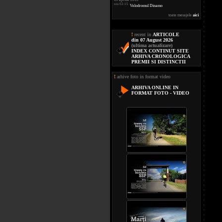
ora 02:15
Velodromul Dinamo
toate mesajele
aici
!
recent in
ARTICOLE
din 07 August 2026
(ultima actualizare)
INDEX CONTINUT SITE
ARHIVA CRONOLOGICA
PREMII SI DISTINCTII
!
arhive foto in format video
ARHIVA ONLINE IN
FORMAT FOTO - VIDEO