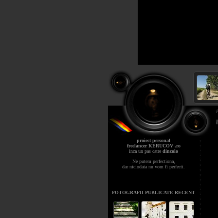
proiect personal
freelancer KERUCOV .ro
inca un pas catre
dincolo
Ne putem perfectiona,
dar niciodata nu vom fi perfecti.
FOTOGRAFII PUBLICATE RECENT