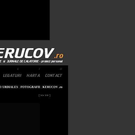
O URDIALES
|
FOTOGRAFII
|
KERUCOV .ro
[
>> >>
]