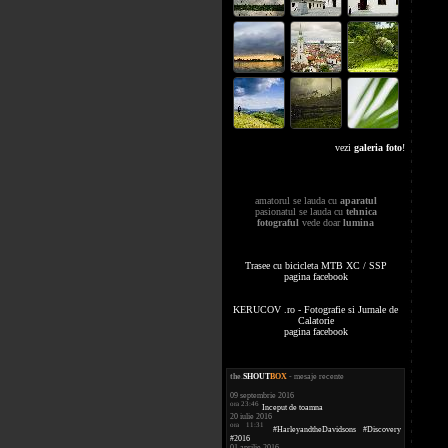
vezi
galeria foto
!
amatorul se lauda cu
aparatul
pasionatul se lauda cu
tehnica
fotograful
vede doar
lumina
Trasee cu bicicleta MTB XC / SSP
pagina facebook
KERUCOV .ro - Fotografie si Jurnale de
Calatorie
pagina facebook
the
.
SHOUT
BOX
- mesaje recente
09 septembrie 2016
ora 23:46
Inceput de toamna
20 iulie 2016
ora 11:31
#HarleyandtheDavidsons #Discovery
#2016
01 aprilie 2016