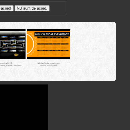
Trasee cu
bicicleta MTB
Cross Country
XC - mtb-
tours.kerucov.ro
spectiva 2025:
Mini-calendar evenimente
iciclete, oameni, destinatii
ciclism, ture si trasee