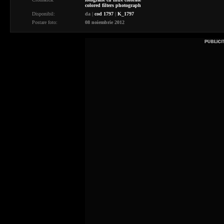
colored filters photograph
Disponibil:
da
|
cod 1797
|
K_1797
Postare foto:
08 noiembrie 2012