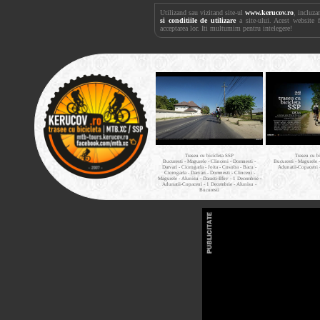
Utilizand sau vizitand site-ul
www.kerucov.ro
, incluza
si conditiile de utilizare
a site-ului. Acest website 
acceptarea lor. Iti multumim pentru intelegere!
Traseu cu bicicleta SSP
Traseu cu b
Bucuresti - Magurele - Clinceni - Domnesti -
Bucuresti - Magurele 
Darvari - Ciorogarla - Joita - Cosoba - Bacu -
Adunatii-Copaceni 
Ciorogarla - Darvari - Domnesti - Clinceni -
Magurele - Alunisu - Darasti-Ilfov - 1 Decembrie -
Adunatii-Copaceni - 1 Decembrie - Alunisu -
Bucuresti