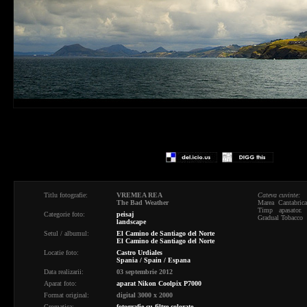
Titlu fotografie:
VREMEA REA
Cateva cuvinte:
The Bad Weather
Marea Cantabrica
Timp apasator. 
Categorie foto:
peisaj
Gradual Tobacco
landscape
Setul / albumul:
El Camino de Santiago del Norte
El Camino de Santiago del Norte
Locatie foto:
Castro Urdiales
Spania / Spain / Espana
Data realizarii:
03 septembrie 2012
Aparat foto:
aparat Nikon Coolpix P7000
Format original:
digital 3000 x 2000
Cromatica:
fotografie cu filtre colorate