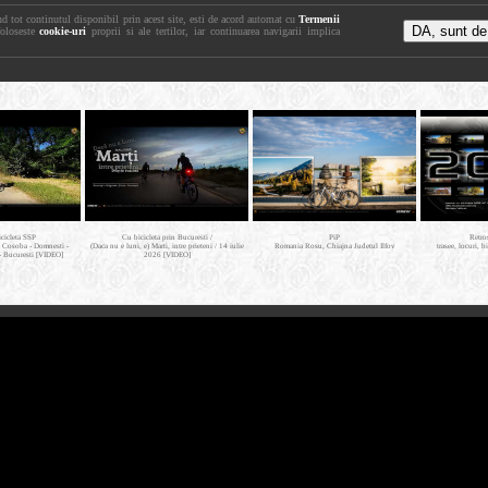
nd tot continutul disponibil prin acest site, esti de acord automat cu
Termenii
foloseste
cookie-uri
proprii si ale tertilor, iar continuarea navigarii implica
icicleta SSP
Cu bicicleta prin Bucuresti /
PiP
Retro
- Cosoba - Domnesti -
(Daca nu e luni, e) Marti, intre prieteni / 14 iulie
Romania Rosu, Chiajna Judetul Ilfov
trasee, locuri, b
- Bucuresti [VIDEO]
2026 [VIDEO]