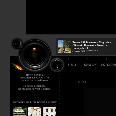
Traseu SSP Bucuresti - Magurele -
Clinceni - Domnesti - Darvari -
Ciorogarla - J
...
mtb.kerucov.ro
/ via
07 august 2026
proiect personal
freelancer KERUCOV .ro
inca un pas catre
dincolo
[
<< <<
]
Ne putem perfectiona,
dar niciodata nu vom fi perfecti.
FOTOGRAFII PUBLICATE RECENT