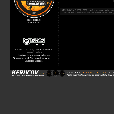
KERUCOV .ro © 1997 - 2026 || Andrei Vocurek - proiect person
acestor materiale sunt rezervate si sunt detinute de autorii l
trasee biciclete
cicloturism
KERUCOV .ro
by
Andrei Vocurek
is
licensed under a
Creative Commons Attribution-
Noncommercial-No Derivative Works 3.0
Unported License
.