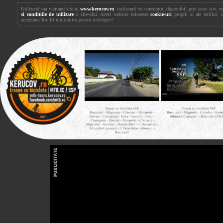
Utilizand sau vizitand site-ul
www.kerucov.ro
, incluzand tot continutul disponibil prin acest site, 
si conditiile de utilizare
a site-ului. Acest website foloseste
cookie-uri
proprii si ale tertilor, 
acceptarea lor. Iti multumim pentru intelegere!
Traseu cu bicicleta SSP
Traseu cu bicicleta SSP
Bucuresti - Magurele - Clinceni - Domnesti -
Bucuresti - Magurele - Cosoba - Domne
Darvari - Ciorogarla - Joita - Cosoba - Bacu -
Adunatii-Copaceni - Bucuresti [VI
Ciorogarla - Darvari - Domnesti - Clinceni -
Magurele - Alunisu - Darasti-Ilfov - 1 Decembrie -
Adunatii-Copaceni - 1 Decembrie - Alunisu -
Bucuresti