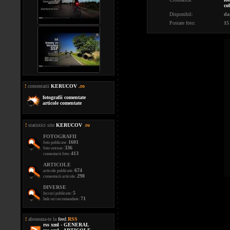
co
Disponibil:
da
Postare foto:
15
!
comentarii
KERUCOV
.ro
fotografii comentate
articole comentate
!
statistici site
KERUCOV
.
ro
FOTOGRAFII
1601
foto publicate:
336
foto retrase:
413
comentarii foto:
ARTICOLE
674
articole publicate:
298
comentarii articole:
DIVERSE
5
lucrari publicate:
71
link-uri recomandate:
!
aboneaza-te la
feed
.
RSS
rss xml - GENERAL