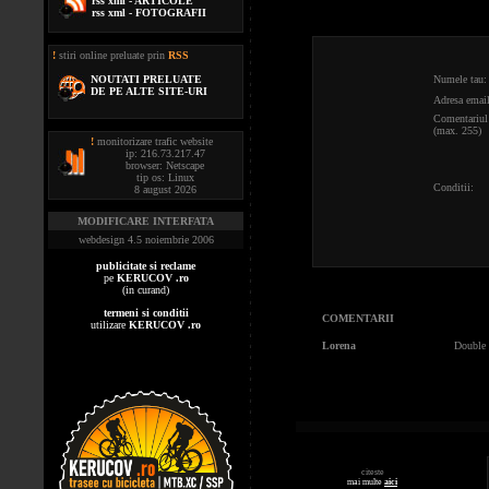
rss xml - ARTICOLE
rss xml - FOTOGRAFII
!
stiri online preluate prin
RSS
NOUTATI PRELUATE
Numele tau:
DE PE ALTE SITE-URI
Adresa email
Comentariul 
(max. 255)
!
monitorizare trafic website
ip: 216.73.217.47
browser: Netscape
tip os: Linux
Conditii:
8 august 2026
MODIFICARE INTERFATA
webdesign 4.5 noiembrie 2006
publicitate si reclame
pe
KERUCOV .ro
(in curand)
termeni si conditii
COMENTARII
utilizare
KERUCOV .ro
Lorena
Double 
citeste
mai multe
aici