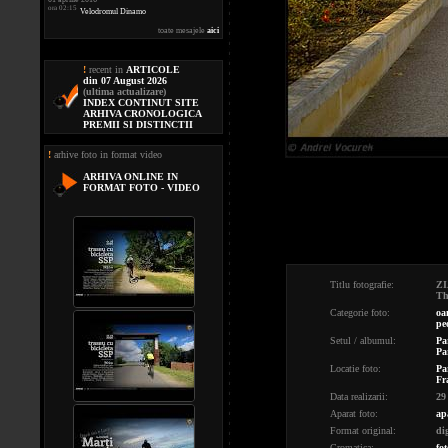
ora 02:15
Velodromul Dinamo
toate mesajele
aici
!
recent in
ARTICOLE
din 07 August 2026
(ultima actualizare)
INDEX CONTINUT SITE
ARHIVA CRONOLOGICA
PREMII SI DISTINCTII
!
arhive foto in format video
ARHIVA ONLINE IN
FORMAT FOTO - VIDEO
Titlu fotografie:
Z
Th
Categorie foto:
oa
pe
Setul / albumul:
Par
Pa
Locatie foto:
Pa
Fr
Data realizarii:
29
Aparat foto:
ap
Format original:
di
Cromatica:
fot