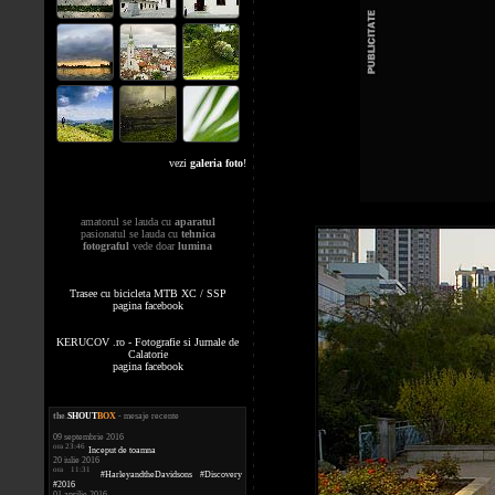
vezi
galeria foto
!
amatorul se lauda cu
aparatul
pasionatul se lauda cu
tehnica
fotograful
vede doar
lumina
Trasee cu bicicleta MTB XC / SSP
pagina facebook
KERUCOV .ro - Fotografie si Jurnale de
Calatorie
pagina facebook
the
.
SHOUT
BOX
- mesaje recente
09 septembrie 2016
ora 23:46
Inceput de toamna
20 iulie 2016
ora 11:31
#HarleyandtheDavidsons #Discovery
#2016
01 aprilie 2016