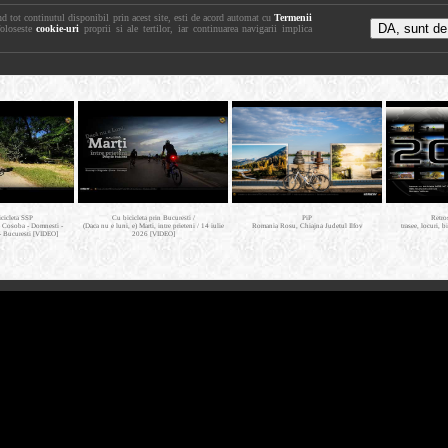
nd tot continutul disponibil prin acest site, esti de acord automat cu
Termenii
foloseste
cookie-uri
proprii si ale tertilor, iar continuarea navigarii implica
icicleta SSP
Cu bicicleta prin Bucuresti /
PiP
Retro
- Cosoba - Domnesti -
(Daca nu e luni, e) Marti, intre prieteni / 14 iulie
Romania Rosu, Chiajna Judetul Ilfov
trasee, locuri, b
- Bucuresti [VIDEO]
2026 [VIDEO]