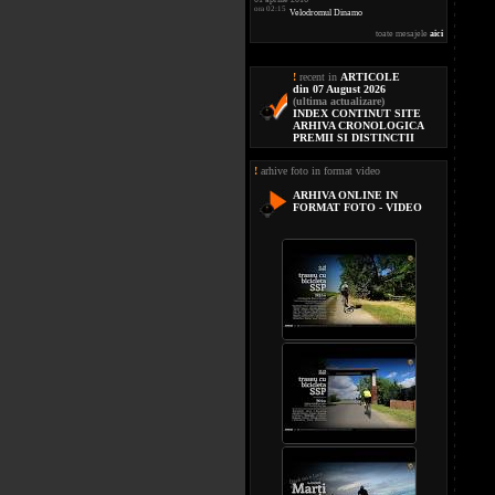
ora 02:15
Velodromul Dinamo
toate mesajele
aici
!
recent in
ARTICOLE
din 07 August 2026
(ultima actualizare)
INDEX CONTINUT SITE
ARHIVA CRONOLOGICA
PREMII SI DISTINCTII
!
arhive foto in format video
ARHIVA ONLINE IN
FORMAT FOTO - VIDEO