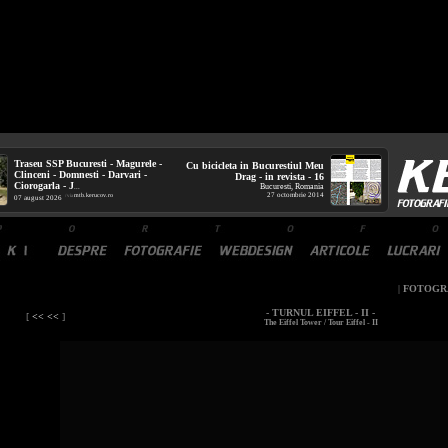
Traseu SSP Bucuresti - Magurele -
Cu bicicleta in Bucurestiul Meu
Clinceni - Domnesti - Darvari -
Drag - in revista - 16
Ciorogarla - J
Bucuresti, Romania
...
27 octombrie 2014
mtb.kerucov.ro
/ via
07 august 2026
|
FOTOGR
- TURNUL EIFFEL - II -
[
<< <<
]
The Eiffel Tower / Tour Eiffel - II