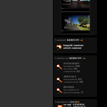
!
comentarii
KERUCOV
.ro
fotografii comentate
articole comentate
!
statistici site
KERUCOV
.
ro
FOTOGRAFII
1601
foto publicate:
336
foto retrase:
413
comentarii foto:
ARTICOLE
674
articole publicate:
298
comentarii articole:
DIVERSE
5
lucrari publicate:
71
link-uri recomandate:
!
aboneaza-te la
feed
.
RSS
rss xml - GENERAL