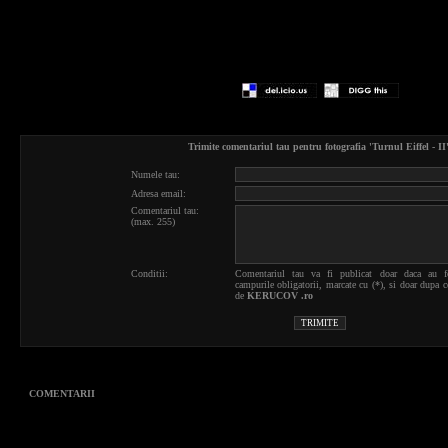
Trimite comentariul tau pentru fotografia 'Turnul Eiffel - II'
Numele tau:
Adresa email:
Comentariul tau:
(max. 255)
Conditii:
Comentariul tau va fi publicat doar daca au f
campurile obligatorii, marcate cu (*), si doar dupa c
de
KERUCOV .ro
COMENTARII