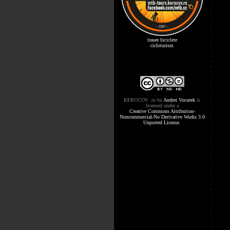
trasee biciclete
cicloturism
KERUCOV .ro
by
Andrei Vocurek
is
licensed under a
Creative Commons Attribution-
Noncommercial-No Derivative Works 3.0
Unported License
.