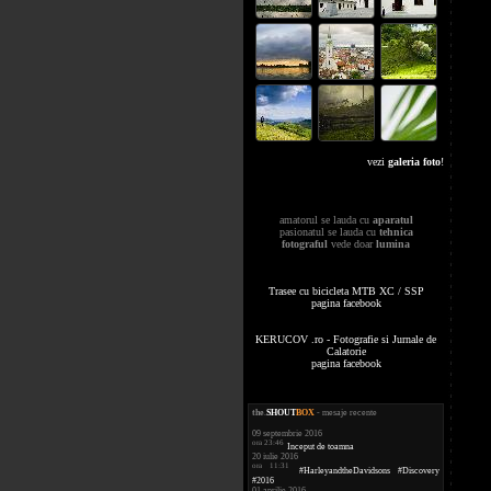
vezi
galeria foto
!
amatorul se lauda cu
aparatul
pasionatul se lauda cu
tehnica
fotograful
vede doar
lumina
Trasee cu bicicleta MTB XC / SSP
pagina facebook
KERUCOV .ro - Fotografie si Jurnale de
Calatorie
pagina facebook
the
.
SHOUT
BOX
- mesaje recente
09 septembrie 2016
ora 23:46
Inceput de toamna
20 iulie 2016
ora 11:31
#HarleyandtheDavidsons #Discovery
#2016
01 aprilie 2016