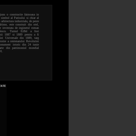
ajuns o constructie faimoasa in
 simbol al Parisului si chiar al
 arhitectura industriala, de peste
ltime, este construit din otel,
e inventata de inginerul roman
lescu. Turnul Eiffel a fost
anii 1887 si 1889 pentru a fi
tiei Universale din 1889, targ
orire a centenarului Revolutiei
monument istoric din 24 iunie
rte din patrimoniul mondial
1.