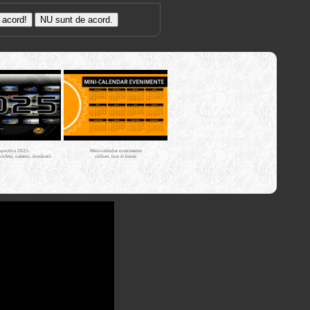
Trasee cu
bicicleta MTB
Cross Country
XC - mtb-
tours.kerucov.ro
spectiva 2025:
Mini-calendar evenimente
iciclete, oameni, destinatii
ciclism, ture si trasee