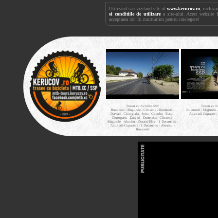
Utilizand sau vizitand site-ul
www.kerucov.ro
, incluza
si conditiile de utilizare
a site-ului. Acest website 
acceptarea lor. Iti multumim pentru intelegere!
Traseu cu bicicleta SSP
Traseu cu b
Bucuresti - Magurele - Clinceni - Domnesti -
Bucuresti - Magurele 
Darvari - Ciorogarla - Joita - Cosoba - Bacu -
Adunatii-Copaceni 
Ciorogarla - Darvari - Domnesti - Clinceni -
Magurele - Alunisu - Darasti-Ilfov - 1 Decembrie -
Adunatii-Copaceni - 1 Decembrie - Alunisu -
Bucuresti