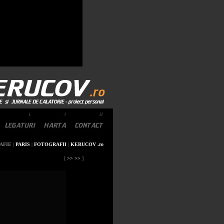
AFIE
|
PARIS
|
FOTOGRAFII
|
KERUCOV .ro
[
>> >>
]