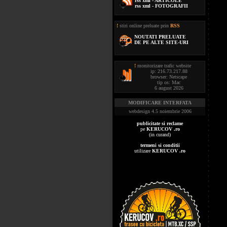
rss xml - ARTICOLE
rss xml - FOTOGRAFII
!
stiri online preluate prin
RSS
NOUTATI PRELUATE
DE PE ALTE SITE-URI
!
monitorizare trafic website
ip: 216.73.217.88
browser: Netscape
tip os: Mac
6 august 2026
MODIFICARE INTERFATA
webdesign 4.5 noiembrie 2006
publicitate si reclame
pe
KERUCOV .ro
(in curand)
termeni si conditii
utilizare
KERUCOV .ro