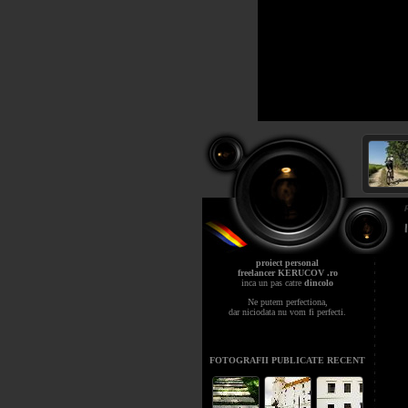
proiect personal
freelancer KERUCOV .ro
inca un pas catre
dincolo
Ne putem perfectiona,
dar niciodata nu vom fi perfecti.
FOTOGRAFII PUBLICATE RECENT