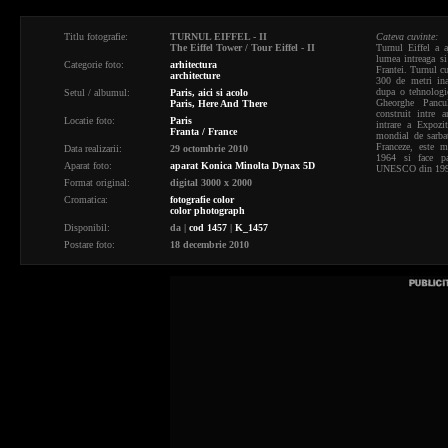
Titlu fotografie:
TURNUL EIFFEL - II
Cateva cuvinte:
The Eiffel Tower / Tour Eiffel - II
Turnul Eiffel a 
lumea intreaga si
Categorie foto:
arhitectura
Frantei. Turnul cu
architecture
300 de metri ina
dupa o tehnologi
Setul / albumul:
Paris, aici si acolo
Gheorghe Pancu
Paris, Here And There
construit intre 
Locatie foto:
Paris
intrare a Expozi
Franta / France
mondial de sarbat
Franceze, este 
Data realizarii:
29 octombrie 2010
1964 si face pa
Aparat foto:
aparat Konica Minolta Dynax 5D
UNESCO din 199
Format original:
digital 3000 x 2000
Cromatica:
fotografie color
color photograph
Disponibil:
da
|
cod 1457
|
K_1457
Postare foto:
18 decembrie 2010