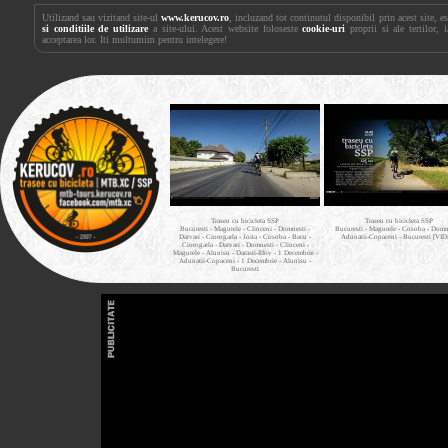
Utilizand sau vizitand site-ul
www.kerucov.ro
, incluzand tot continutul disponibil prin acest site, 
si conditiile de utilizare
a site-ului. Acest website foloseste
cookie-uri
proprii si ale tertilor, 
acceptarea lor. Iti multumim pentru intelegere!
Traseu cu bicicleta SSP
Traseu cu bicicleta SSP
Bucuresti - Magurele - Clinceni - Domnesti -
Bucuresti - Magurele - Cosoba - Domne
Darvari - Ciorogarla - Joita - Cosoba - Bacu -
Adunatii-Copaceni - Bucuresti [VI
Ciorogarla - Darvari - Domnesti - Clinceni -
Magurele - Alunisu - Darasti-Ilfov - 1 Decembrie -
Adunatii-Copaceni - 1 Decembrie - Alunisu -
Bucuresti