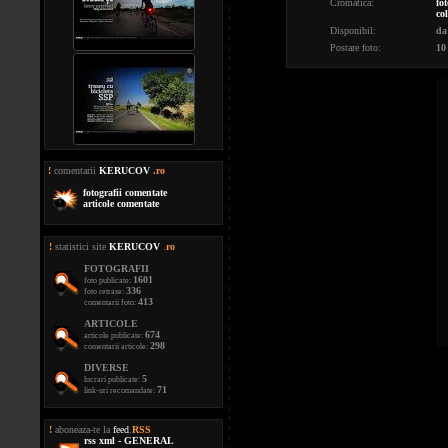
Cromatica:
fot
co
Disponibil:
da
Postare foto:
10
!
comentarii
KERUCOV
.ro
fotografii comentate
articole comentate
!
statistici site
KERUCOV
.
ro
FOTOGRAFII
1601
foto publicate:
336
foto retrase:
413
comentarii foto:
ARTICOLE
674
articole publicate:
298
comentarii articole:
DIVERSE
5
lucrari publicate:
71
link-uri recomandate:
!
aboneaza-te la
feed
.
RSS
rss xml - GENERAL