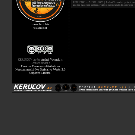
KERUCOV .ro © 1997 - 2026 || Andrei Vocurek - proiect person
acestor materiale sunt rezervate si sunt detinute de autorii l
trasee biciclete
cicloturism
KERUCOV .ro
by
Andrei Vocurek
is
licensed under a
Creative Commons Attribution-
Noncommercial-No Derivative Works 3.0
Unported License
.