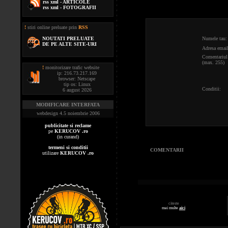
rss xml - ARTICOLE
rss xml - FOTOGRAFII
!
stiri online preluate prin
RSS
NOUTATI PRELUATE
Numele tau:
DE PE ALTE SITE-URI
Adresa email
Comentariul 
(max. 255)
!
monitorizare trafic website
ip: 216.73.217.169
browser: Netscape
tip os: Linux
Conditii:
6 august 2026
MODIFICARE INTERFATA
webdesign 4.5 noiembrie 2006
publicitate si reclame
pe
KERUCOV .ro
(in curand)
termeni si conditii
COMENTARII
utilizare
KERUCOV .ro
citeste
mai multe
aici