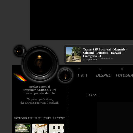
Traseu SSP Bucuresti - Magurele -
Clinceni - Domnesti - Darvari -
Ciorogarla - J
...
mtb.kerucov.ro
/ via
07 august 2026
proiect personal
freelancer KERUCOV .ro
inca un pas catre
dincolo
[
<< <<
]
Ne putem perfectiona,
dar niciodata nu vom fi perfecti.
FOTOGRAFII PUBLICATE RECENT