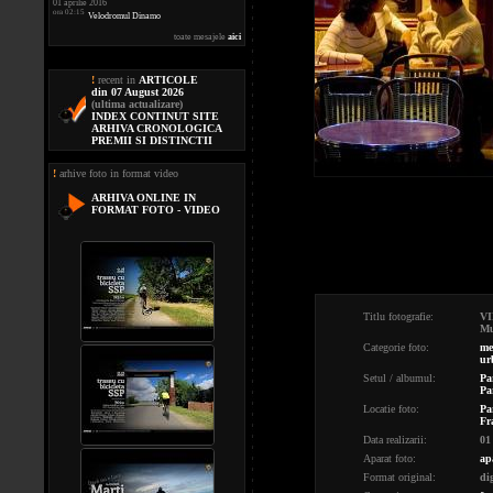
01 aprilie 2016
ora 02:15
Velodromul Dinamo
toate mesajele
aici
!
recent in
ARTICOLE
din 07 August 2026
(ultima actualizare)
INDEX CONTINUT SITE
ARHIVA CRONOLOGICA
PREMII SI DISTINCTII
!
arhive foto in format video
ARHIVA ONLINE IN
FORMAT FOTO - VIDEO
Titlu fotografie:
VI
Mu
Categorie foto:
me
ur
Setul / albumul:
Par
Pa
Locatie foto:
Pa
Fr
Data realizarii:
01
Aparat foto:
ap
Format original:
di