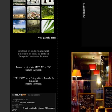
vezi
galeria foto
!
amatorul se lauda cu
aparatul
pasionatul se lauda cu
tehnica
fotograful
vede doar
lumina
Trasee cu bicicleta MTB XC / SSP
pagina facebook
KERUCOV .ro - Fotografie si Jurnale de
Calatorie
pagina facebook
the
.
SHOUT
BOX
- mesaje recente
09 septembrie 2016
ora 23:46
Inceput de toamna
20 iulie 2016
ora 11:31
#HarleyandtheDavidsons #Discovery
#2016