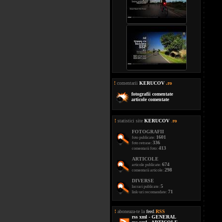
!
comentarii
KERUCOV
.ro
fotografii comentate
articole comentate
!
statistici site
KERUCOV
.
ro
FOTOGRAFII
1601
foto publicate:
336
foto retrase:
413
comentarii foto:
ARTICOLE
674
articole publicate:
298
comentarii articole:
DIVERSE
5
lucrari publicate:
71
link-uri recomandate:
!
aboneaza-te la
feed
.
RSS
rss xml - GENERAL