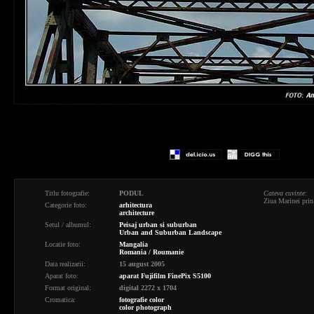
Titlu fotografie:
PODUL
Cateva cuvinte:
Ziua Marinei prin
Categorie foto:
arhitectura
architecture
Setul / albumul:
Peisaj urban si suburban
Urban and Suburban Landscape
Locatie foto:
Mangalia
Romania / Roumanie
Data realizarii:
15 august 2005
Aparat foto:
aparat Fujifilm FinePix S5100
Format original:
digital 2272 x 1704
Cromatica:
fotografie color
color photograph