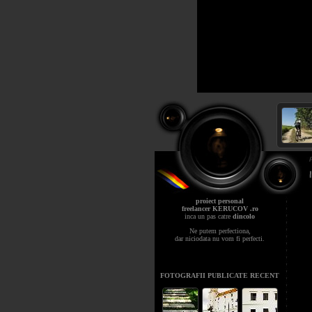
proiect personal
freelancer KERUCOV .ro
inca un pas catre
dincolo
Ne putem perfectiona,
dar niciodata nu vom fi perfecti.
FOTOGRAFII PUBLICATE RECENT