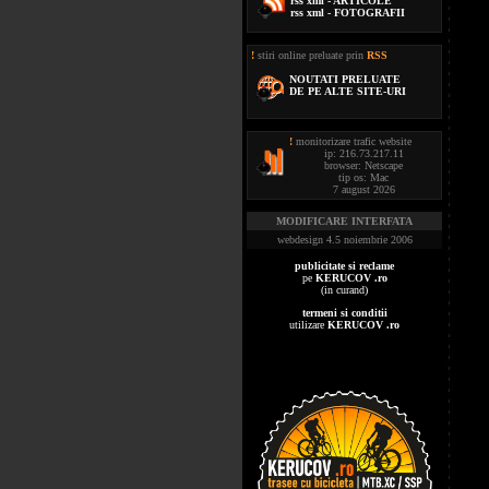
rss xml - ARTICOLE
rss xml - FOTOGRAFII
!
stiri online preluate prin
RSS
NOUTATI PRELUATE
DE PE ALTE SITE-URI
!
monitorizare trafic website
ip: 216.73.217.11
browser: Netscape
tip os: Mac
7 august 2026
MODIFICARE INTERFATA
webdesign 4.5 noiembrie 2006
publicitate si reclame
pe
KERUCOV .ro
(in curand)
termeni si conditii
utilizare
KERUCOV .ro