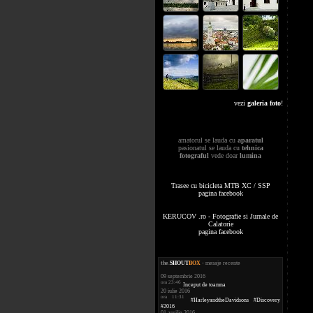
vezi
galeria foto
!
amatorul se lauda cu
aparatul
pasionatul se lauda cu
tehnica
fotograful
vede doar
lumina
Trasee cu bicicleta MTB XC / SSP
pagina facebook
KERUCOV .ro - Fotografie si Jurnale de
Calatorie
pagina facebook
the
.
SHOUT
BOX
- mesaje recente
09 septembrie 2016
ora 23:46
Inceput de toamna
20 iulie 2016
ora 11:31
#HarleyandtheDavidsons #Discovery
#2016
01 aprilie 2016