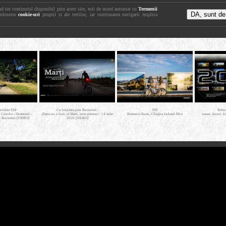
nd tot continutul disponibil prin acest site, esti de acord automat cu
Termenii
foloseste
cookie-uri
proprii si ale tertilor, iar continuarea navigarii implica
icicleta SSP
Cu bicicleta prin Bucuresti /
PiP
Retro
- Cosoba - Domnesti -
(Daca nu e luni, e) Marti, intre prieteni / 14 iulie
Romania Rosu, Chiajna Judetul Ilfov
trasee, locuri, b
- Bucuresti [VIDEO]
2026 [VIDEO]