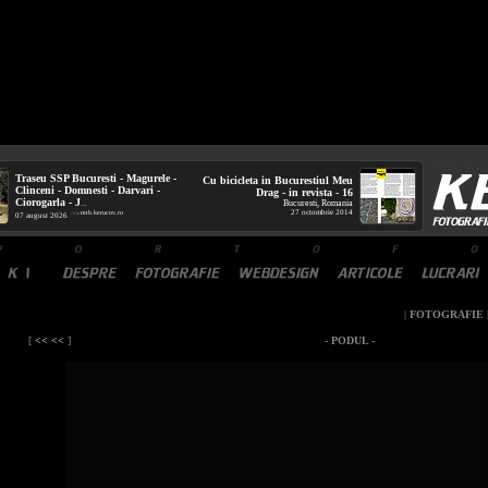
Traseu SSP Bucuresti - Magurele -
Cu bicicleta in Bucurestiul Meu
Clinceni - Domnesti - Darvari -
Drag - in revista - 16
Ciorogarla - J
Bucuresti, Romania
...
27 octombrie 2014
mtb.kerucov.ro
/ via
07 august 2026
|
FOTOGRAFIE
[
<< <<
]
- PODUL -