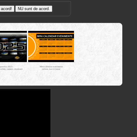
Trasee cu
bicicleta MTB
Cross Country
XC - mtb-
tours.kerucov.ro
spectiva 2025:
Mini-calendar evenimente
iciclete, oameni, destinatii
ciclism, ture si trasee