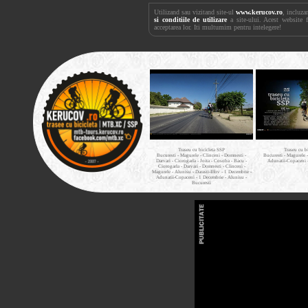
Utilizand sau vizitand site-ul
www.kerucov.ro
, incluza
si conditiile de utilizare
a site-ului. Acest website 
acceptarea lor. Iti multumim pentru intelegere!
Traseu cu bicicleta SSP
Traseu cu b
Bucuresti - Magurele - Clinceni - Domnesti -
Bucuresti - Magurele 
Darvari - Ciorogarla - Joita - Cosoba - Bacu -
Adunatii-Copaceni 
Ciorogarla - Darvari - Domnesti - Clinceni -
Magurele - Alunisu - Darasti-Ilfov - 1 Decembrie -
Adunatii-Copaceni - 1 Decembrie - Alunisu -
Bucuresti