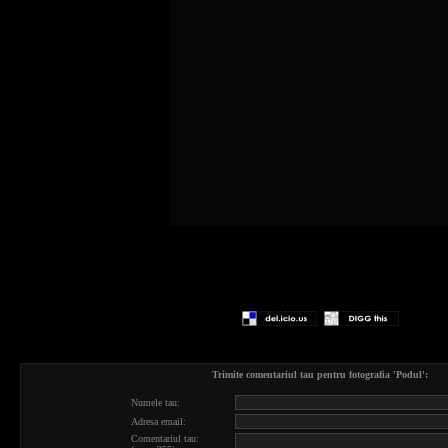
Trimite comentariul tau pentru fotografia 'Podul':
Numele tau:
Adresa email:
Comentariul tau: