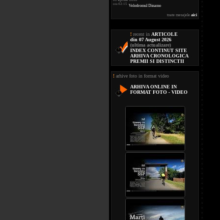
ora 02:15
Velodromul Dinamo
toate mesajele
aici
!
recent in
ARTICOLE
din 07 August 2026
(ultima actualizare)
INDEX CONTINUT SITE
ARHIVA CRONOLOGICA
PREMII SI DISTINCTII
!
arhive foto in format video
ARHIVA ONLINE IN
FORMAT FOTO - VIDEO