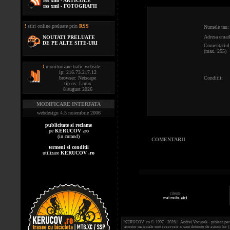
rss xml - ARTICOLE
rss xml - FOTOGRAFII
!
stiri online preluate prin
RSS
Numele tau:
Adresa email
NOUTATI PRELUATE
DE PE ALTE SITE-URI
Comentariul 
(max. 255)
!
monitorizare trafic website
ip: 216.73.217.12
browser: Netscape
Conditii:
tip os: Linux
8 august 2026
MODIFICARE INTERFATA
webdesign 4.5 noiembrie 2006
publicitate si reclame
pe
KERUCOV .ro
(in curand)
COMENTARII
termeni si conditii
utilizare
KERUCOV .ro
citeste
mai multe
aici
KERUCOV .ro © 1997 - 2026 || Andrei Vocurek - proiect person
acestor materiale sunt rezervate si sunt detinute de autorii l