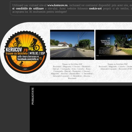
Utilizand sau vizitand site-ul
www.kerucov.ro
, incluzand tot continutul disponibil prin acest site, 
si conditiile de utilizare
a site-ului. Acest website foloseste
cookie-uri
proprii si ale tertilor, 
acceptarea lor. Iti multumim pentru intelegere!
Traseu cu bicicleta SSP
Traseu cu bicicleta SSP
Bucuresti - Magurele - Clinceni - Domnesti -
Bucuresti - Magurele - Cosoba - Domne
Darvari - Ciorogarla - Joita - Cosoba - Bacu -
Adunatii-Copaceni - Bucuresti [VI
Ciorogarla - Darvari - Domnesti - Clinceni -
Magurele - Alunisu - Darasti-Ilfov - 1 Decembrie -
Adunatii-Copaceni - 1 Decembrie - Alunisu -
Bucuresti