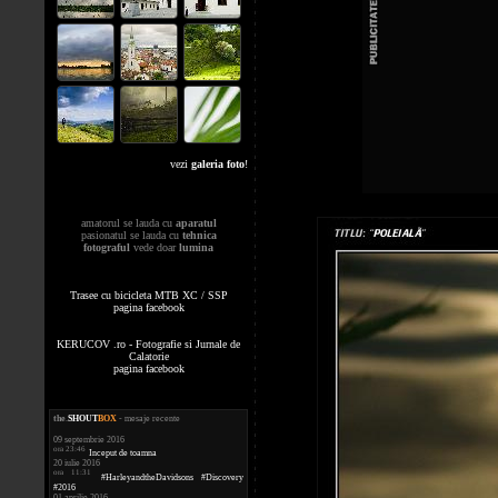
vezi
galeria foto
!
amatorul se lauda cu
aparatul
pasionatul se lauda cu
tehnica
fotograful
vede doar
lumina
Trasee cu bicicleta MTB XC / SSP
pagina facebook
KERUCOV .ro - Fotografie si Jurnale de
Calatorie
pagina facebook
the
.
SHOUT
BOX
- mesaje recente
09 septembrie 2016
ora 23:46
Inceput de toamna
20 iulie 2016
ora 11:31
#HarleyandtheDavidsons #Discovery
#2016
01 aprilie 2016