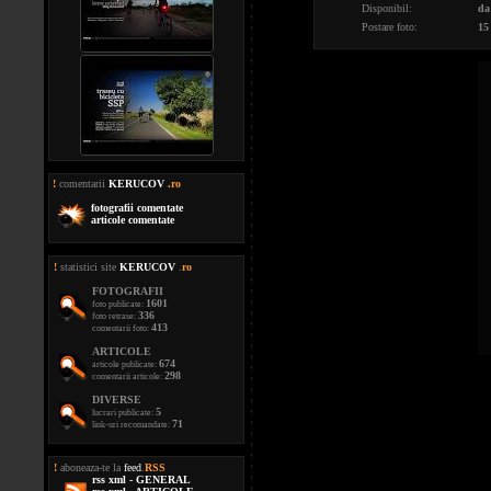
Disponibil:
da
Postare foto:
15
!
comentarii
KERUCOV
.ro
fotografii comentate
articole comentate
!
statistici site
KERUCOV
.
ro
FOTOGRAFII
1601
foto publicate:
336
foto retrase:
413
comentarii foto:
ARTICOLE
674
articole publicate:
298
comentarii articole:
DIVERSE
5
lucrari publicate:
71
link-uri recomandate:
!
aboneaza-te la
feed
.
RSS
rss xml - GENERAL