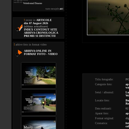
ora 02:15
Velodromul Dinamo
toate mesajele
aici
!
recent in
ARTICOLE
din 07 August 2026
(ultima actualizare)
INDEX CONTINUT SITE
ARHIVA CRONOLOGICA
PREMII SI DISTINCTII
!
arhive foto in format video
ARHIVA ONLINE IN
FORMAT FOTO - VIDEO
Titlu fotografie:
P
Categorie foto:
ap
wa
Setul / albumul:
Lu
Wo
Locatie foto:
Bu
Ro
Data realizarii:
02
Aparat foto:
ap
Format original:
di
Cromatica:
fot
co