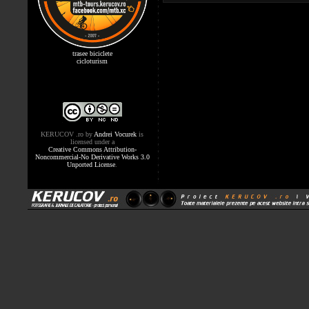
trasee biciclete
cicloturism
KERUCOV .ro
by
Andrei Vocurek
is
licensed under a
Creative Commons Attribution-
Noncommercial-No Derivative Works 3.0
Unported License
.