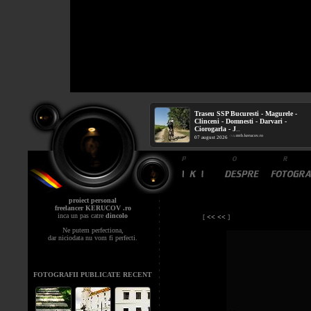
Traseu SSP Bucuresti - Magurele -
Clinceni - Domnesti - Darvari -
Ciorogarla - J
...
mtb.kerucov.ro
/ via
07 august 2026
proiect personal
freelancer KERUCOV .ro
inca un pas catre
dincolo
[
<< <<
]
Ne putem perfectiona,
dar niciodata nu vom fi perfecti.
FOTOGRAFII PUBLICATE RECENT