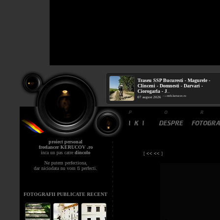
Traseu SSP Bucuresti - Magurele -
Clinceni - Domnesti - Darvari -
Ciorogarla - J
...
mtb.kerucov.ro
/ via
07 august 2026
proiect personal
freelancer KERUCOV .ro
inca un pas catre
dincolo
[
<< <<
]
Ne putem perfectiona,
dar niciodata nu vom fi perfecti.
FOTOGRAFII PUBLICATE RECENT