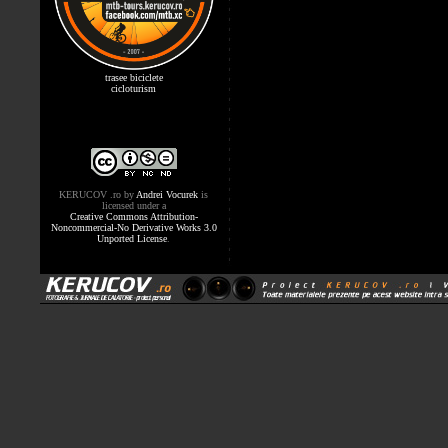
trasee biciclete
cicloturism
KERUCOV .ro
by
Andrei Vocurek
is
licensed under a
Creative Commons Attribution-
Noncommercial-No Derivative Works 3.0
Unported License
.