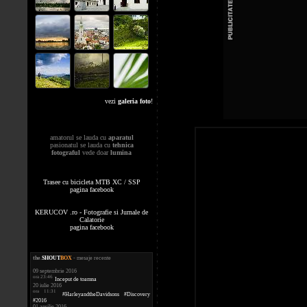
vezi
galeria foto
!
amatorul se lauda cu
aparatul
pasionatul se lauda cu
tehnica
fotograful
vede doar
lumina
Trasee cu bicicleta MTB XC / SSP
pagina facebook
KERUCOV .ro - Fotografie si Jurnale de
Calatorie
pagina facebook
the
.
SHOUT
BOX
- mesaje recente
09 septembrie 2016
ora 23:46
Inceput de toamna
20 iulie 2016
ora 11:31
#HarleyandtheDavidsons #Discovery
#2016
01 aprilie 2016