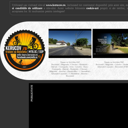
Utilizand sau vizitand site-ul
www.kerucov.ro
, incluzand tot continutul disponibil prin acest site, 
si conditiile de utilizare
a site-ului. Acest website foloseste
cookie-uri
proprii si ale tertilor, 
acceptarea lor. Iti multumim pentru intelegere!
Traseu cu bicicleta SSP
Traseu cu bicicleta SSP
Bucuresti - Magurele - Clinceni - Domnesti -
Bucuresti - Magurele - Cosoba - Domne
Darvari - Ciorogarla - Joita - Cosoba - Bacu -
Adunatii-Copaceni - Bucuresti [VI
Ciorogarla - Darvari - Domnesti - Clinceni -
Magurele - Alunisu - Darasti-Ilfov - 1 Decembrie -
Adunatii-Copaceni - 1 Decembrie - Alunisu -
Bucuresti