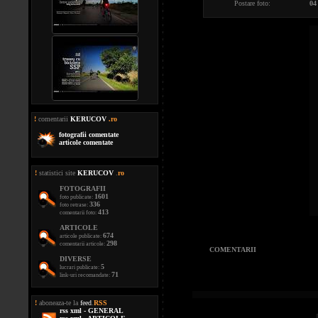
Postare foto:
04
!
comentarii
KERUCOV
.ro
fotografii comentate
articole comentate
!
statistici site
KERUCOV
.
ro
FOTOGRAFII
1601
foto publicate:
336
foto retrase:
413
comentarii foto:
ARTICOLE
674
articole publicate:
298
comentarii articole:
COMENTARII
DIVERSE
5
lucrari publicate:
71
link-uri recomandate:
!
aboneaza-te la
feed
.
RSS
rss xml - GENERAL