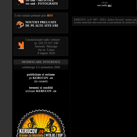
rss xml - ARTICOLE
citeste
rss xml - FOTOGRAFII
mai multe
aici
!
stiri online preluate prin
RSS
KERUCOV .ro © 1997 - 2026 || Andrei Vocurek - proiect person
NOUTATI PRELUATE
acestor materiale sunt rezervate si sunt detinute de autorii l
DE PE ALTE SITE-URI
!
monitorizare trafic website
ip: 216.73.217.148
browser: Netscape
tip os: Linux
8 august 2026
MODIFICARE INTERFATA
webdesign 4.5 noiembrie 2006
publicitate si reclame
pe
KERUCOV .ro
(in curand)
termeni si conditii
utilizare
KERUCOV .ro