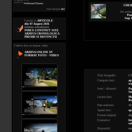
ora 02:15
Velodromul Dinamo
CHEI
toate mesajele
aici
din acelas
Pas
Step 
!
recent in
ARTICOLE
din 07 August 2026
(ultima actualizare)
INDEX CONTINUT SITE
ARHIVA CRONOLOGICA
PREMII SI DISTINCTII
!
arhive foto in format video
ARHIVA ONLINE IN
FORMAT FOTO - VIDEO
Titlu fotografie:
C
Categorie foto:
ap
wa
Setul / albumul:
Pa
St
Locatie foto:
Mu
Ro
Data realizarii:
18
Aparat foto:
ap
Format original:
di
Cromatica:
fot
co
Disponibil:
nu