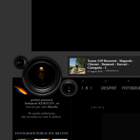
Traseu SSP Bucuresti - Magurele -
Clinceni - Domnesti - Darvari -
Ciorogarla - J
...
mtb.kerucov.ro
/ via
07 august 2026
proiect personal
freelancer KERUCOV .ro
inca un pas catre
dincolo
[
<< <<
]
Ne putem perfectiona,
dar niciodata nu vom fi perfecti.
FOTOGRAFII PUBLICATE RECENT