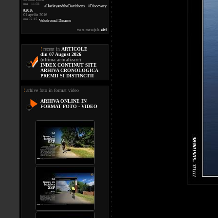
ora 11:31
#HarleyandtheDavidsons #Discovery
#2016
01 aprilie 2016
ora 02:15
Velodromul Dinamo
toate mesajele
aici
!
recent in
ARTICOLE
din 07 August 2026
(ultima actualizare)
INDEX CONTINUT SITE
ARHIVA CRONOLOGICA
PREMII SI DISTINCTII
!
arhive foto in format video
ARHIVA ONLINE IN
FORMAT FOTO - VIDEO