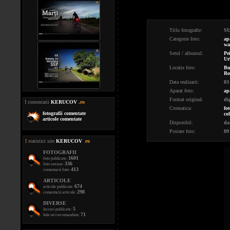
Titlu fotografie:
S
Categorie foto:
ap
wa
Setul / albumul:
Pe
Ur
Locatie foto:
Bu
Ro
Data realizarii:
03
Aparat foto:
ap
Format original:
di
!
comentarii
KERUCOV
.ro
Cromatica:
fot
fotografii comentate
co
articole comentate
Disponibil:
da
Postare foto:
09
!
statistici site
KERUCOV
.
ro
FOTOGRAFII
1601
foto publicate:
336
foto retrase:
413
comentarii foto:
ARTICOLE
674
articole publicate:
298
comentarii articole:
DIVERSE
5
lucrari publicate:
71
link-uri recomandate: