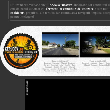
Utilizand sau vizitand site-ul
www.kerucov.ro
, incluzand tot continutul di
esti de acord automat cu
Termenii si conditiile de utilizare
a site-ului.
cookie-uri
proprii si ale tertilor, iar continuarea navigarii implica acce
pentru intelegere!
Traseu cu bicicleta SSP
Traseu cu bicicleta SSP
Bucuresti - Magurele - Clinceni - Domnesti -
Bucuresti - Magurele - Cosoba - Domne
Darvari - Ciorogarla - Joita - Cosoba - Bacu -
Adunatii-Copaceni - Bucuresti [VI
Ciorogarla - Darvari - Domnesti - Clinceni -
Magurele - Alunisu - Darasti-Ilfov - 1 Decembrie -
Adunatii-Copaceni - 1 Decembrie - Alunisu -
Bucuresti