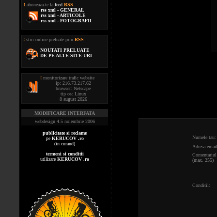
!
aboneaza-te la
feed
.
RSS
rss xml - GENERAL
rss xml - ARTICOLE
rss xml - FOTOGRAFII
!
stiri online preluate prin
RSS
NOUTATI PRELUATE
DE PE ALTE SITE-URI
!
monitorizare trafic website
ip: 216.73.217.62
browser: Netscape
tip os: Linux
8 august 2026
MODIFICARE INTERFATA
webdesign 4.5 noiembrie 2006
publicitate si reclame
Numele tau:
pe
KERUCOV .ro
(in curand)
Adresa email
termeni si conditii
Comentariul 
utilizare
KERUCOV .ro
(max. 255)
Conditii: