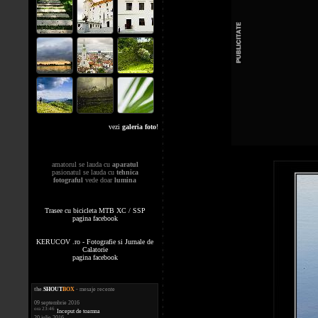
vezi
galeria foto
!
amatorul se lauda cu
aparatul
pasionatul se lauda cu
tehnica
fotograful
vede doar
lumina
Trasee cu bicicleta MTB XC / SSP
pagina facebook
KERUCOV .ro - Fotografie si Jurnale de
Calatorie
pagina facebook
the
.
SHOUT
BOX
- mesaje recente
09 septembrie 2016
ora 23:46
Inceput de toamna
20 iulie 2016