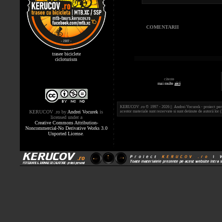
COMENTARII
trasee biciclete
cicloturism
citeste
mai multe
aici
KERUCOV .ro © 1997 - 2026 || Andrei Vocurek - proiect person
KERUCOV .ro
by
Andrei Vocurek
is
acestor materiale sunt rezervate si sunt detinute de autorii l
licensed under a
Creative Commons Attribution-
Noncommercial-No Derivative Works 3.0
Unported License
.