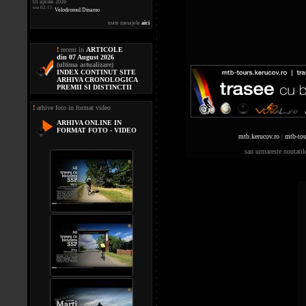
01 aprilie 2016
ora 02:15
Velodromul Dinamo
toate mesajele
aici
!
recent in
ARTICOLE
din 07 August 2026
(ultima actualizare)
INDEX CONTINUT SITE
ARHIVA CRONOLOGICA
PREMII SI DISTINCTII
!
arhive foto in format video
ARHIVA ONLINE IN
FORMAT FOTO - VIDEO
mtb.kerucov.ro
|
mtb-tou
sau urmareste noutati