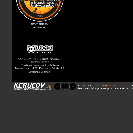
trasee biciclete
cicloturism
KERUCOV .ro
by
Andrei Vocurek
is
licensed under a
Creative Commons Attribution-
Noncommercial-No Derivative Works 3.0
Unported License
.