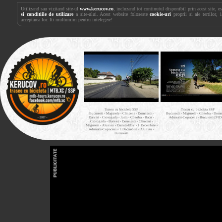
Utilizand sau vizitand site-ul
www.kerucov.ro
, incluzand tot continutul disponibil prin acest site, 
si conditiile de utilizare
a site-ului. Acest website foloseste
cookie-uri
proprii si ale tertilor, 
acceptarea lor. Iti multumim pentru intelegere!
Traseu cu bicicleta SSP
Traseu cu bicicleta SSP
Bucuresti - Magurele - Clinceni - Domnesti -
Bucuresti - Magurele - Cosoba - Domne
Darvari - Ciorogarla - Joita - Cosoba - Bacu -
Adunatii-Copaceni - Bucuresti [VI
Ciorogarla - Darvari - Domnesti - Clinceni -
Magurele - Alunisu - Darasti-Ilfov - 1 Decembrie -
Adunatii-Copaceni - 1 Decembrie - Alunisu -
Bucuresti