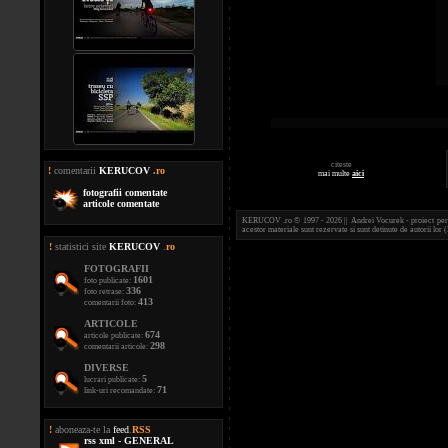
citeste
!
comentarii
KERUCOV
.ro
mai multe
aici
fotografii comentate
articole comentate
KERUCOV .ro © 1997 - 2026 || Andrei Vocurek - proiect person
acestor materiale sunt rezervate si sunt detinute de autorii l
!
statistici site
KERUCOV
.
ro
FOTOGRAFII
1601
foto publicate:
336
foto retrase:
413
comentarii foto:
ARTICOLE
674
articole publicate:
298
comentarii articole:
DIVERSE
5
lucrari publicate:
71
link-uri recomandate:
!
aboneaza-te la
feed
.
RSS
rss xml - GENERAL