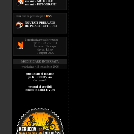
rss xml - ARTICOLE
rss xml - FOTOGRAFII
!
stiri online preluate prin
RSS
NOUTATI PRELUATE
DE PE ALTE SITE-URI
!
monitorizare trafic website
ip: 216.73.217.134
browser: Netscape
tip os: Linux
9 august 2026
MODIFICARE INTERFATA
webdesign 4.5 noiembrie 2006
publicitate si reclame
pe
KERUCOV .ro
(in curand)
termeni si conditii
utilizare
KERUCOV .ro