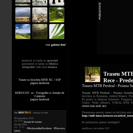
vezi
galeria foto
!
amatorul se lauda cu
aparatul
pasionatul se lauda cu
tehnica
fotograful
vede doar
lumina
Traseu MTB 
Rece - Prede
Trasee cu bicicleta MTB XC / SSP
pagina facebook
Traseu MTB Predeal - Poiana Sec
KERUCOV .ro - Fotografie si Jurnale de
Traseu MTB Predeal - Poiana Secuilor
Calatorie
bicicleta in Romania, Judetul Brasov. Pre
pagina facebook
Pe poteci si drumuri forestiere. Prognoz
Culori. Verde. Albastru. VOKAL MTB Team
citeste mai mult aici.
Prezentarea acestui traseu cu bicicleta este a
the
.
SHOUT
BOX
- mesaje recente
http://mtb-tours.kerucov.ro/articol_tr
09 septembrie 2016
ora 23:46
Iti multumim pentru intelegere!
Inceput de toamna
20 iulie 2016
ora 11:31
#HarleyandtheDavidsons #Discovery
modificare: decembrie 2012
#2016