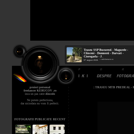
Traseu SSP Bucuresti - Magurele -
Clinceni - Domnesti - Darvari -
Ciorogarla - J
...
mtb.kerucov.ro
/ via
07 august 2026
proiect personal
|
TRASEU MTB PREDEAL - 
freelancer KERUCOV .ro
inca un pas catre
dincolo
Ne putem perfectiona,
dar niciodata nu vom fi perfecti.
FOTOGRAFII PUBLICATE RECENT