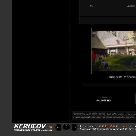
M.
Vizitata
click pentru vizionare
citeste
mai multe
aici
KERUCOV .ro © 1997 - 2026 || Andrei Vocurek - proiect person
acestor materiale sunt rezervate si sunt detinute de autorii l