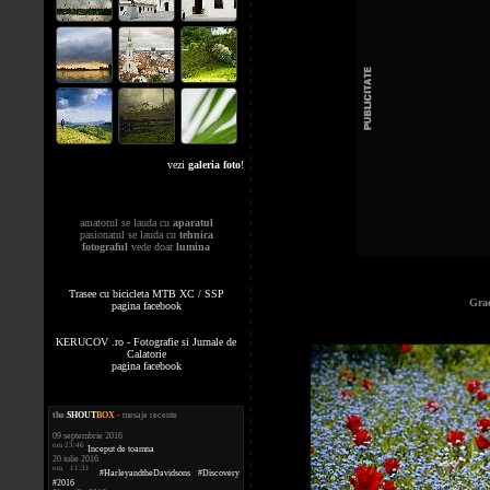
vezi
galeria foto
!
amatorul se lauda cu
aparatul
pasionatul se lauda cu
tehnica
fotograful
vede doar
lumina
Trasee cu bicicleta MTB XC / SSP
Grad
pagina facebook
KERUCOV .ro - Fotografie si Jurnale de
Calatorie
pagina facebook
the
.
SHOUT
BOX
- mesaje recente
09 septembrie 2016
ora 23:46
Inceput de toamna
20 iulie 2016
ora 11:31
#HarleyandtheDavidsons #Discovery
#2016