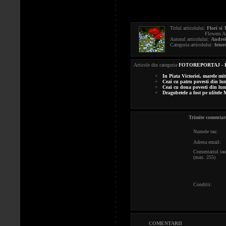
Titlul articolului:
Flori si
Flowers And Palm Sun
Autorul articolului:
Andrei
Categoria articolului:
fotor
Articole din categoria
FOTOREPORTAJ -
+
In Piata Victoriei, marele mi
+
Ceai cu patru povesti din l
+
Ceai cu doua povesti din lu
+
Dragobetele a fost pe ulitele
Trimite comentari
Numele tau:
Adresa email:
Comentariul tau
(max. 255)
Conditii:
COMENTARII