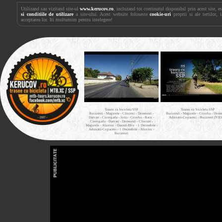
Utilizand sau vizitand site-ul
www.kerucov.ro
, incluzand tot continutul disponibil prin acest site, 
si conditiile de utilizare
a site-ului. Acest website foloseste
cookie-uri
proprii si ale tertilor, 
acceptarea lor. Iti multumim pentru intelegere!
Traseu cu bicicleta SSP
Traseu cu bicicleta SSP
Bucuresti - Magurele - Clinceni - Domnesti -
Bucuresti - Magurele - Cosoba - Domne
Darvari - Ciorogarla - Joita - Cosoba - Bacu -
Adunatii-Copaceni - Bucuresti [VI
Ciorogarla - Darvari - Domnesti - Clinceni -
Magurele - Alunisu - Darasti-Ilfov - 1 Decembrie -
Adunatii-Copaceni - 1 Decembrie - Alunisu -
Bucuresti