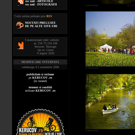
rss xml - ARTICOLE
rss xml - FOTOGRAFII
!
stiri online preluate prin
RSS
NOUTATI PRELUATE
DE PE ALTE SITE-URI
!
monitorizare trafic website
ip: 216.73.216.168
browser: Netscape
tip os: Linux
9 august 2026
MODIFICARE INTERFATA
webdesign 4.5 noiembrie 2006
publicitate si reclame
pe
KERUCOV .ro
(in curand)
termeni si conditii
utilizare
KERUCOV .ro