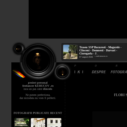
Traseu SSP Bucuresti - Magurele -
Clinceni - Domnesti - Darvari -
Ciorogarla - J
...
mtb.kerucov.ro
/ via
07 august 2026
proiect personal
freelancer KERUCOV .ro
inca un pas catre
dincolo
FLORI 
Ne putem perfectiona,
dar niciodata nu vom fi perfecti.
FOTOGRAFII PUBLICATE RECENT