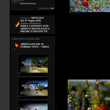
01 aprilie 2016
ora 02:15
Velodromul Dinamo
toate mesajele
aici
!
recent in
ARTICOLE
din 07 August 2026
(ultima actualizare)
INDEX CONTINUT SITE
ARHIVA CRONOLOGICA
PREMII SI DISTINCTII
!
arhive foto in format video
ARHIVA ONLINE IN
FORMAT FOTO - VIDEO