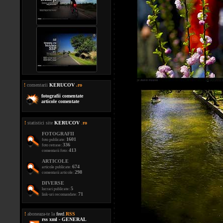
!
comentarii
KERUCOV
.ro
fotografii comentate
articole comentate
!
statistici site
KERUCOV
.
ro
FOTOGRAFII
1601
foto publicate:
336
foto retrase:
413
comentarii foto:
ARTICOLE
674
articole publicate:
298
comentarii articole:
DIVERSE
5
lucrari publicate:
71
link-uri recomandate:
!
aboneaza-te la
feed
.
RSS
rss xml - GENERAL