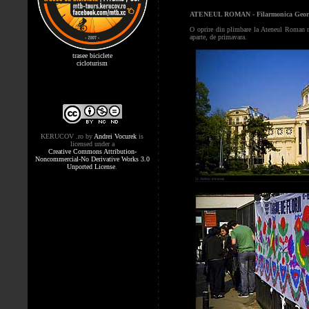
ATENEUL ROMAN - Filarmonica Geor
O oprire din plimbare la Ateneul Roman nu
aparte, de primavara.
trasee biciclete
cicloturism
KERUCOV .ro
by
Andrei Vocurek
is
licensed under a
Creative Commons Attribution-
Noncommercial-No Derivative Works 3.0
Unported License
.