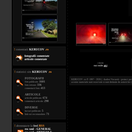
!
comentarii
KERUCOV
.ro
fotografii comentate
articole comentate
citeste
mai multe
aici
!
statistici site
KERUCOV
.
ro
FOTOGRAFII
KERUCOV .ro © 1997 - 2026 || Andrei Vocurek - proiect person
1601
foto publicate:
acestor materiale sunt rezervate si sunt detinute de autorii l
336
foto retrase:
413
comentarii foto:
ARTICOLE
674
articole publicate:
298
comentarii articole:
DIVERSE
5
lucrari publicate:
71
link-uri recomandate:
!
aboneaza-te la
feed
.
RSS
rss xml - GENERAL