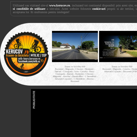
Utilizand sau vizitand site-ul
www.kerucov.ro
, incluzand tot continutul disponibil prin acest site, 
si conditiile de utilizare
a site-ului. Acest website foloseste
cookie-uri
proprii si ale tertilor, 
acceptarea lor. Iti multumim pentru intelegere!
Traseu cu bicicleta SSP
Traseu cu bicicleta SSP
Bucuresti - Magurele - Clinceni - Domnesti -
Bucuresti - Magurele - Cosoba - Domne
Darvari - Ciorogarla - Joita - Cosoba - Bacu -
Adunatii-Copaceni - Bucuresti [VI
Ciorogarla - Darvari - Domnesti - Clinceni -
Magurele - Alunisu - Darasti-Ilfov - 1 Decembrie -
Adunatii-Copaceni - 1 Decembrie - Alunisu -
Bucuresti