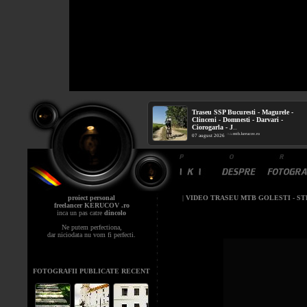
Traseu SSP Bucuresti - Magurele -
Clinceni - Domnesti - Darvari -
Ciorogarla - J
...
mtb.kerucov.ro
/ via
07 august 2026
proiect personal
|
VIDEO TRASEU MTB GOLESTI - STEF
freelancer KERUCOV .ro
inca un pas catre
dincolo
Ne putem perfectiona,
dar niciodata nu vom fi perfecti.
FOTOGRAFII PUBLICATE RECENT