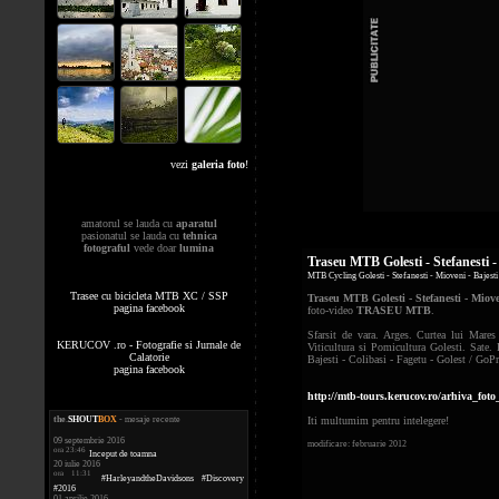
vezi
galeria foto
!
amatorul se lauda cu
aparatul
pasionatul se lauda cu
tehnica
fotograful
vede doar
lumina
Traseu MTB Golesti - Stefanesti -
MTB Cycling Golesti - Stefanesti - Mioveni - Bajesti 
Trasee cu bicicleta MTB XC / SSP
Traseu MTB Golesti - Stefanesti - Miove
pagina facebook
foto-video
TRASEU MTB
.
Sfarsit de vara. Arges. Curtea lui Mare
KERUCOV .ro - Fotografie si Jurnale de
Viticultura si Pomicultura Golesti. Sate. 
Calatorie
Bajesti - Colibasi - Fagetu - Golest / GoPr
pagina facebook
http://mtb-tours.kerucov.ro/arhiva_fo
the
.
SHOUT
BOX
- mesaje recente
Iti multumim pentru intelegere!
09 septembrie 2016
modificare: februarie 2012
ora 23:46
Inceput de toamna
20 iulie 2016
ora 11:31
#HarleyandtheDavidsons #Discovery
#2016
01 aprilie 2016