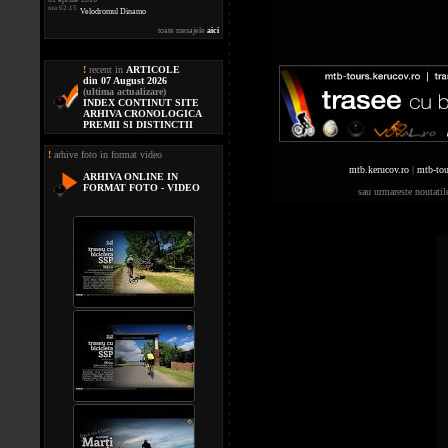
ora 02:15
Velodromul Dinamo
toate mesajele
aici
!
recent in
ARTICOLE
din 07 August 2026
(ultima actualizare)
INDEX CONTINUT SITE
ARHIVA CRONOLOGICA
PREMII SI DISTINCTII
!
arhive foto in format video
mtb.kerucov.ro
|
mtb-tou
ARHIVA ONLINE IN
FORMAT FOTO - VIDEO
sau urmareste noutati