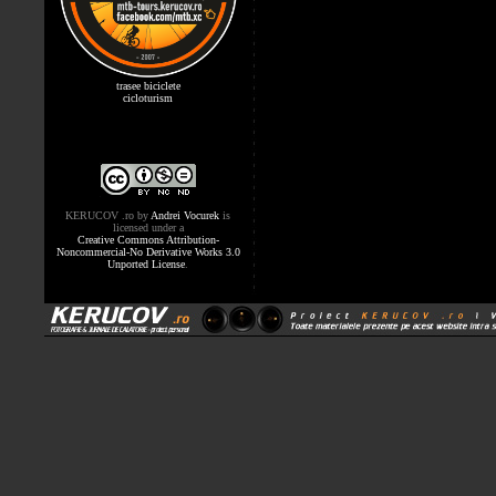
trasee biciclete
cicloturism
KERUCOV .ro
by
Andrei Vocurek
is
licensed under a
Creative Commons Attribution-
Noncommercial-No Derivative Works 3.0
Unported License
.