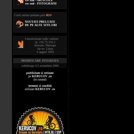
rss xml - ARTICOLE
rss xml - FOTOGRAFII
!
stiri online preluate prin
RSS
NOUTATI PRELUATE
DE PE ALTE SITE-URI
!
monitorizare trafic website
ip: 216.73.216.5
browser: Netscape
tip os: Linux
6 august 2026
MODIFICARE INTERFATA
webdesign 4.5 noiembrie 2006
publicitate si reclame
pe
KERUCOV .ro
(in curand)
termeni si conditii
utilizare
KERUCOV .ro