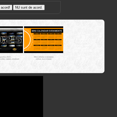
Trasee cu
bicicleta MTB
Cross Country
XC - mtb-
tours.kerucov.ro
spectiva 2025:
Mini-calendar evenimente
iciclete, oameni, destinatii
ciclism, ture si trasee