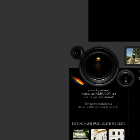
proiect personal
freelancer KERUCOV .ro
inca un pas catre
dincolo
Ne putem perfectiona,
dar niciodata nu vom fi perfecti.
FOTOGRAFII PUBLICATE RECENT