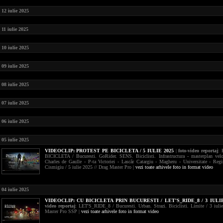
12 iulie 2025
11 iulie 2025
10 iulie 2025
09 iulie 2025
08 iulie 2025
07 iulie 2025
06 iulie 2025
05 iulie 2025
VIDEOCLIP:
PROTEST PE BICICLETA / 5 IULIE 2025
|
foto-video reportaj
:
BICICLETA / Bucuresti. GoRider. SENS. Biciclisti. Infrastructura - masterplan velo
Charles de Gaulle - P-ta Victoriei - Lascăr Catargiu - Magheru - Universitate - Regi
Cismigiu / 5 iulie 2025 // Drag Master Pro |
vezi toate arhivele foto in format video
04 iulie 2025
VIDEOCLIP:
CU BICICLETA PRIN BUCURESTI / LET'S_RIDE_8 / 3 IULIE
video reportaj
: LET'S_RIDE_8 / Bucuresti. Urban. Strazi. Biciclisti. Limite / 3 iuli
Master Pro SSP |
vezi toate arhivele foto in format video