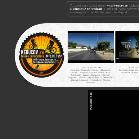
Utilizand sau vizitand site-ul
www.kerucov.ro
, incluza
si conditiile de utilizare
a site-ului. Acest website 
acceptarea lor. Iti multumim pentru intelegere!
Traseu cu bicicleta SSP
Traseu cu b
Bucuresti - Magurele - Clinceni - Domnesti -
Bucuresti - Magurele 
Darvari - Ciorogarla - Joita - Cosoba - Bacu -
Adunatii-Copaceni 
Ciorogarla - Darvari - Domnesti - Clinceni -
Magurele - Alunisu - Darasti-Ilfov - 1 Decembrie -
Adunatii-Copaceni - 1 Decembrie - Alunisu -
Bucuresti