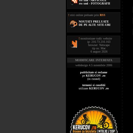
rss xml - ARTICOLE
rss xml - FOTOGRAFII
!
stiri online preluate prin
RSS
NOUTATI PRELUATE
DE PE ALTE SITE-URI
!
monitorizare trafic website
ip: 216.73.216.163
browser: Netscape
tip os: Mac
6 august 2026
MODIFICARE INTERFATA
webdesign 4.5 noiembrie 2006
publicitate si reclame
pe
KERUCOV .ro
(in curand)
termeni si conditii
utilizare
KERUCOV .ro