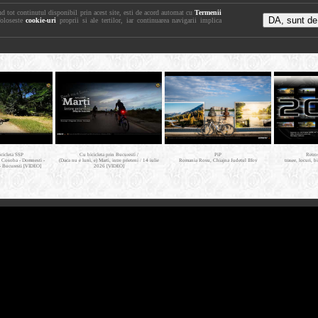
nd tot continutul disponibil prin acest site, esti de acord automat cu
Termenii
foloseste
cookie-uri
proprii si ale tertilor, iar continuarea navigarii implica
icicleta SSP
Cu bicicleta prin Bucuresti /
PiP
Retro
- Cosoba - Domnesti -
(Daca nu e luni, e) Marti, intre prieteni / 14 iulie
Romania Rosu, Chiajna Judetul Ilfov
trasee, locuri, b
- Bucuresti [VIDEO]
2026 [VIDEO]