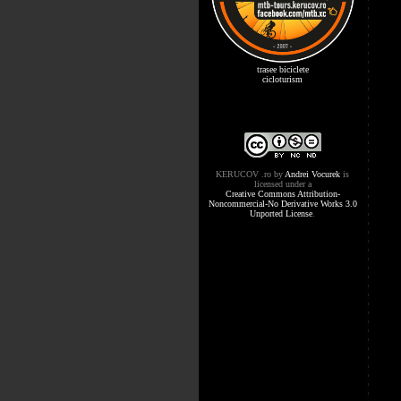
trasee biciclete
cicloturism
KERUCOV .ro
by
Andrei Vocurek
is
licensed under a
Creative Commons Attribution-
Noncommercial-No Derivative Works 3.0
Unported License
.