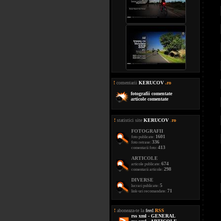
!
comentarii
KERUCOV
.ro
fotografii comentate
articole comentate
!
statistici site
KERUCOV
.
ro
FOTOGRAFII
1601
foto publicate:
336
foto retrase:
413
comentarii foto:
ARTICOLE
674
articole publicate:
298
comentarii articole:
DIVERSE
5
lucrari publicate:
71
link-uri recomandate:
!
aboneaza-te la
feed
.
RSS
rss xml - GENERAL