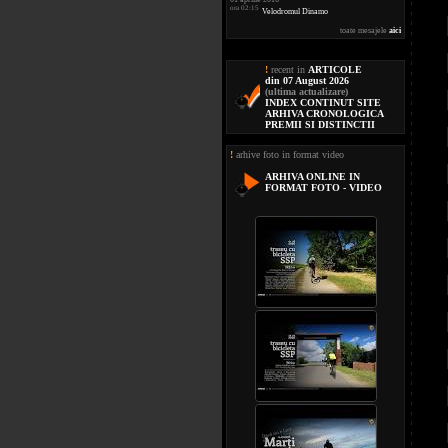
ora 02:15
Velodromul Dinamo
toate mesajele
aici
!
recent in
ARTICOLE
din 07 August 2026
(ultima actualizare)
INDEX CONTINUT SITE
ARHIVA CRONOLOGICA
PREMII SI DISTINCTII
!
arhive foto in format video
ARHIVA ONLINE IN
FORMAT FOTO - VIDEO