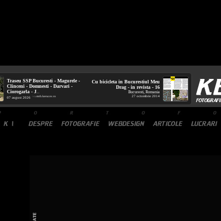
Traseu SSP Bucuresti - Magurele -
Cu bicicleta in Bucurestiul Meu
Clinceni - Domnesti - Darvari -
Drag - in revista - 16
Ciorogarla - J
Bucuresti, Romania
...
27 octombrie 2014
mtb.kerucov.ro
/ via
07 august 2026