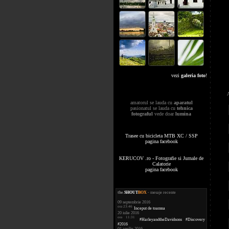
vezi
galeria foto
!
amatorul se lauda cu
aparatul
pasionatul se lauda cu
tehnica
fotograful
vede doar
lumina
Trasee cu bicicleta MTB XC / SSP
pagina facebook
KERUCOV .ro - Fotografie si Jurnale de
Calatorie
pagina facebook
the
.
SHOUT
BOX
- mesaje recente
09 septembrie 2016
ora 23:46
Inceput de toamna
20 iulie 2016
ora 11:31
#HarleyandtheDavidsons #Discovery
#2016
01 aprilie 2016