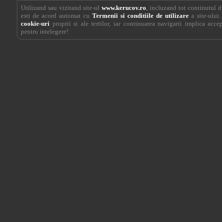
Utilizand sau vizitand site-ul
www.kerucov.ro
, incluzand tot continutul di
esti de acord automat cu
Termenii si conditiile de utilizare
a site-ului.
cookie-uri
proprii si ale tertilor, iar continuarea navigarii implica acce
pentru intelegere!