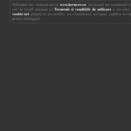
Utilizand sau vizitand site-ul
www.kerucov.ro
, incluzand tot continutul di
esti de acord automat cu
Termenii si conditiile de utilizare
a site-ului.
cookie-uri
proprii si ale tertilor, iar continuarea navigarii implica acce
pentru intelegere!