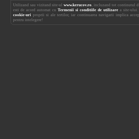
Utilizand sau vizitand site-ul
www.kerucov.ro
, incluzand tot continutul di
esti de acord automat cu
Termenii si conditiile de utilizare
a site-ului.
cookie-uri
proprii si ale tertilor, iar continuarea navigarii implica acce
pentru intelegere!