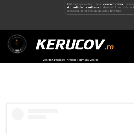
Utilizand sau vizitand site-ul
www.kerucov.ro
, incluza
si conditiile de utilizare
a site-ului. Acest website 
acceptarea lor. Iti multumim pentru intelegere!
____
versiune anterioara | website | previous version